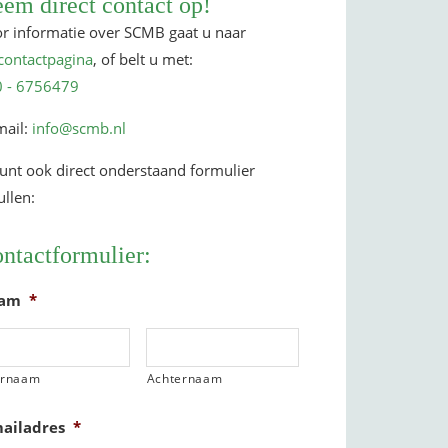
em direct contact op!
site
r informatie over SCMB gaat u naar
contactpagina
, of belt u met:
 - 6756479
mail:
info@scmb.nl
unt ook direct onderstaand formulier
ullen:
ntactformulier:
am
*
ornaam
Achternaam
mailadres
*