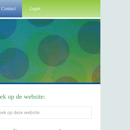
/ Contact
Login
imaire
ek op de website:
debar
ek
e