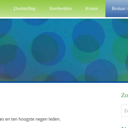
Doelstelling
Voorbeelden
Kosten
Bestuur 
Pr
Zo
Si
Zo
op
es en ten hoogste negen leden.
dez