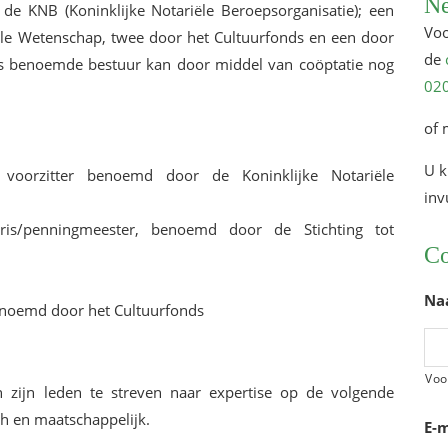
Ne
 KNB (Koninklijke Notariële Beroepsorganisatie); een
web
Voo
iële Wetenschap, twee door het Cultuurfonds en een door
de
dus benoemde bestuur kan door middel van coöptatie nog
020
of 
U k
voorzitter benoemd door de Koninklijke Notariële
inv
aris/penningmeester, benoemd door de Stichting tot
Co
Na
enoemd door het Cultuurfonds
Vo
n zijn leden te streven naar expertise op de volgende
sch en maatschappelijk.
E-